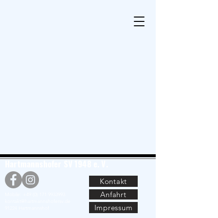
Hartmannshofer SV 1948 e. V.
Kontakt
Anfahrt
Mobile:
+49 (0) 171 9933993
kontakt@hartmannshofersv.de
Impressum
91224 Hartmannshof